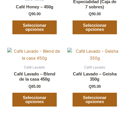
Especialidad (Caja de
en
en
Café Honey – 450g
7 sobres)
la
la
Q
90.00
Q
90.00
página
página
de
de
Seleccionar
Seleccionar
opciones
opciones
producto
producto
Este
Este
producto
producto
tiene
tiene
Café Lavado
Café Lavado
múltiples
múltiples
Café Lavado – Blend
Café Lavado – Geisha
variantes.
variantes.
de la casa 450g
350g
Las
Las
Q
85.00
Q
95.00
opciones
opciones
Seleccionar
Seleccionar
se
se
opciones
opciones
pueden
pueden
elegir
elegir
en
en
la
la